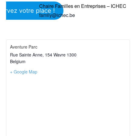
Chaire Familles en Entreprises – ICHEC
ervez votre place !
family@ichec.be
Aventure Parc
Rue Sainte Anne, 154
Wavre
1300
Belgium
+ Google Map
Voir Lieu site web