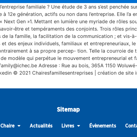
d’entreprise familiale ? Une étude de 3 ans s’est penchée su
à 12e génération, actifs ou non dans l’entreprise. Elle l’a
 « Next Gen »1. Mettant en lumière une myriade de rôles sou
voir-être et tempéraments des conjoints. Trois rôles princi
s de la famille, la facilitation de la communication ; et vis-a
 et des enjeux individuels, familiaux et entrepreneuriaux, l
contrairement à sa propre percep- tion. Telle la courroie de
r de modèle qui perpétue le mouvement entrepreneurial et 
family@ichec.be Adresse : Rue au bois, 365A 1150 Woluwé-
edin © 2021 Chairesfamillesentreprises | création de site i
Sitemap
 Chaire
Actualités
Livres
Évènements
Cont